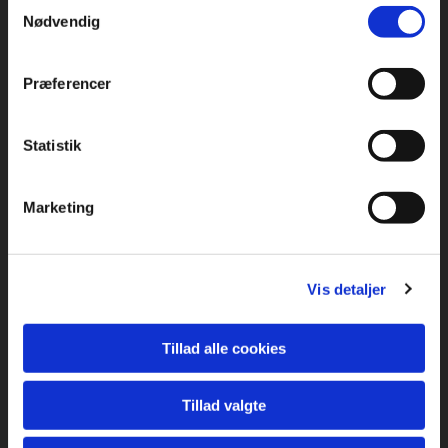
Samtykkevalg
Nødvendig
Ellen Andersson
Præferencer
22. marts kl. 15.00
Sønderborghus
Statistik
Marketing
Vis detaljer
Tillad alle cookies
Tillad valgte