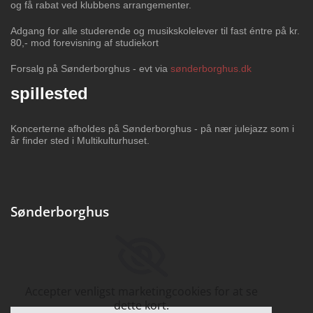
og få rabat ved klubbens arrangementer.
Adgang for alle studerende og musikskolelever til fast éntre på kr.
80,- mod forevisning af studiekort
Forsalg på Sønderborghus - evt via
sønderborghus.dk
spillested
Koncerterne
afholdes på Sønderborghus - på nær julejazz som i
år finder sted i Multikulturhuset.
Sønderborghus
Accepter venligst marketingcookies for at se
dette kort.