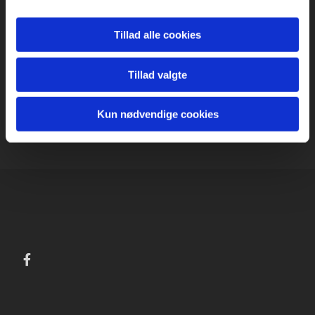
billetpris
Tillad alle cookies
kr. 180,- / forsalg kr. 160,- / medlemmer: kr. 125,-
Adgang for alle studerende og musikskolelever til fast éntre på kr.
Tillad valgte
80,- mod forevisning af studiekort
Forsalg på Sønderborghus - evt via
sønderborghus.dk
Kun nødvendige cookies