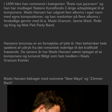
I 1999 blev han nomineret i kategorien ”Årets nye jazznavn” og
han har
modtaget Statens Kunstfonds 2-årige arbejdslegat til at
komponere. Mads Hansen har
udgivet fem albums i eget navn
med egne kompositioner, og han medvirker
på flere albums i
forskellige genrer med bl.a. Mads Granum, Janne Mark, Rollo
og
King og Mek Pek Party Band.
Hansens tenorsax er en fornøjelse af lytte til. Han behersker hele
spektret af udtryk
fra det romantisk inderlige til det kraftfuldt
fræsende. De senere år har Mads Hansen
været optaget af at
komponere og turneret flittigt som fast medlem i Mads
Granum
Kvintet.
Mads Hansen bidrager med numrene ”New Ways” og ”Zimmer
Bach”.