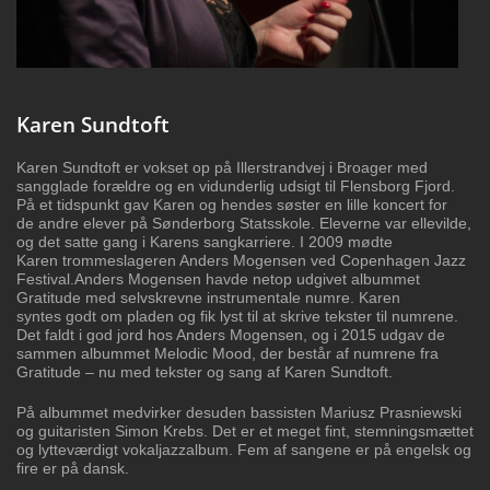
Karen Sundtoft
Karen Sundtoft er vokset op på Illerstrandvej i
Broager med
sangglade forældre og en vidunderlig
udsigt til Flensborg Fjord.
På et tidspunkt gav
Karen og hendes søster en lille koncert for
de
andre elever på Sønderborg Statsskole. Eleverne
var ellevilde,
og det satte gang i Karens
sangkarriere. I 2009 mødte
Karen
trommeslageren Anders Mogensen ved
Copenhagen Jazz
Festival.Anders Mogensen havde
netop udgivet albummet
Gratitude med
selvskrevne instrumentale numre. Karen
syntes
godt om pladen og fik lyst til at skrive tekster til
numrene.
Det faldt i god jord hos Anders Mogensen, og i 2015 udgav de
sammen
albummet Melodic Mood, der består af numrene fra
Gratitude – nu med tekster og sang
af Karen Sundtoft.
På albummet medvirker desuden bassisten Mariusz Prasniewski
og guitaristen Simon
Krebs. Det er et meget fint, stemningsmættet
og lytteværdigt vokaljazzalbum. Fem af
sangene er på engelsk og
fire er på dansk.