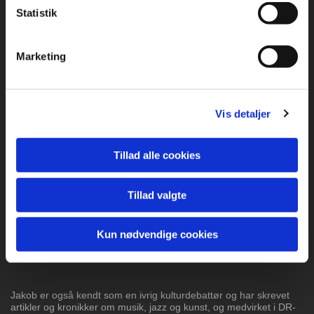
Statistik
Vi holder et højt kvalitetsniveau med de to
næste numre, der er af
og med den danskkoreanske
pianist og komponist Jakob
Park.
Jakob Park er uddannet pianist fra Det
Marketing
Jyske
Musikkonservatorium og er cand.mag. i fransk
sprog og
litteratur. Jakob Park er vokset op i
Høruphav.
Vis detaljer
Han har udgivet fire studiealbums i eget navn og
desuden udgivet
tre skønlitterære bøger. Jakob
Parks seneste album er fra 2020
og hedder
Cinematic Jazz Tales, og indeholder bl.a.
Tillad alle cookies
smukke
fortolkninger af sange fra højskolesangbogen.
Jakob
Park har turneret flittigt i Danmark og Europa og har spillet
sammen med
prominente navne som Hugo Rasmussen,Aske
Tillad valgte
Jacoby, Emil De Waal, Dan Hemmer,
Malene Mortensen og Jan
Harbeck. Han er bl.a. inspireret af Bill Evans og Keith
Jarrett,
hvilket kan høres i hans spil, der er lyrisk og elegant. Med
sit band har han også
turneret med sangerinderne Julie Eriksen
Kun nødvendige cookies
og Nancy Harms.
Jakob er også kendt som en ivrig kulturdebattør og har skrevet
artikler og kronikker
om musik, jazz og kunst, og medvirket i DR-