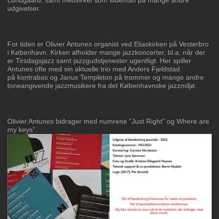
Lundgaard, samt medvirket
som sideman på mange andre
udgivelser.
For tiden er Olivier Antunes organist ved Eliaskirken på Vesterbro
i København. Kirken
afholder mange jazzkoncerter, bl.a. når der
er Tirsdagsjazz samt jazzgudstjenester
ugentligt. Her spiller
Antunes ofte med sin aktuelle trio med Anders Fjeldstad
på
kontrabas og Janus Templeton på trommer og mange andre
toneangivende
jazzmusikere fra det Københavnske jazzmiljø.
Olivier Antunes bidrager med numrene ”Just Right” og Where are
my keys”.