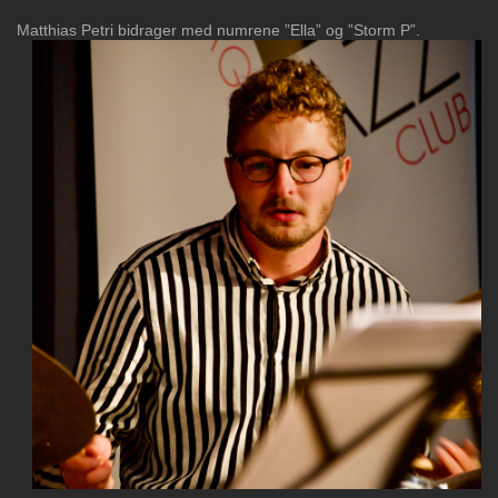
Matthias Petri bidrager med numrene ”Ella” og ”Storm P”.