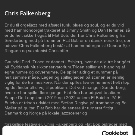
Chris Falkenberg
Er du til orgeljazz med afsæt i funk, blues og
soul, og er du vild
med hammondorgel trakteret
af Jimmy Smith og Dan Hemmer, så
er du helt
sikkert også til Flat Bob, der har Chris
Falkenberg fra
Sønderborg med på trommer.
Flat Bob er en dansk-norsk trio, der
udover
Chris Falkenberg består af hammondorganist
Gunnar Sjur
Ringøen og saxofonist Christoffer
Gausdal Find.
Trioen er dannet i Esbjerg, hvor de alle tre har
gået
på Syddansk Musikkonservatorium.Trioen
spiller en blanding af
egne numre og covernumre. De spiller aldrig et nummer på
helt
samme måde. Legen og spilleglæden på scenen er nemlig
vigtig for de tre musikere.
Når der spilles live er humøret helt i top,
og det finder altid vej til publikum. Det ved
mange i Sønderborg,
hvor de har spillet flere gange.
Flat Bob har udgivet to album.
Soupe De Loop kom i 2019 og i 2022 udkom El Butcho.
På El
Butcho er trioen udvidet med Stefan Ringive på trombone og Bo
Møller på
guitar.
Flat Bob har de senere år turneret flittigt i
Danmark og Norge på lokale jazzscener og
forskellige festivaler.
Chris Falkenberg og Flat Bop bidrager med
numrene ”The Butcher” og ”Its Now or
Never”.