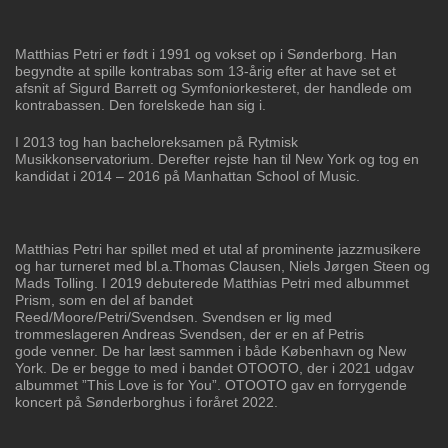
Matthias Petri er født i 1991 og vokset op i
Sønderborg. Han
begyndte at spille kontrabas
som 13-årig efter at have set et
afsnit af Sigurd
Barrett og Symfoniorkesteret, der handlede om
kontrabassen. Den forelskede han sig i.
I 2013 tog han bacheloreksamen på Rytmisk
Musikkonservatorium. Derefter rejste
han til New York og tog en
kandidat i 2014 – 2016 på Manhattan School of Music.
Matthias Petri har spillet med et utal af prominente jazzmusikere
og har turneret med
bl.a.Thomas Clausen, Niels Jørgen Steen og
Mads Tolling. I 2019 debuterede Matthias
Petri med albummet
Prism, som en del af bandet
Reed/Moore/Petri/Svendsen.
Svendsen er lig med
trommeslageren Andreas Svendsen, der er en af Petris
gode
venner. De har læst sammen i både København og New
York. De er begge to med i
bandet OTOOTO, der i 2021 udgav
albummet ”This Love is for You”. OTOOTO gav
en forrygende
koncert på Sønderborghus i foråret 2022.