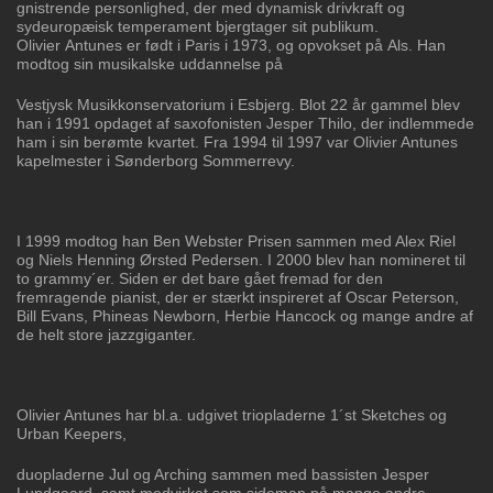
gnistrende personlighed,
der med dynamisk drivkraft og
sydeuropæisk
temperament bjergtager sit publikum.
Olivier
Antunes er født i Paris i 1973, og opvokset på
Als. Han
modtog sin musikalske uddannelse på
Vestjysk Musikkonservatorium i Esbjerg. Blot 22
år gammel blev
han i 1991 opdaget af
saxofonisten Jesper Thilo, der indlemmede
ham i
sin berømte kvartet. Fra 1994 til 1997 var Olivier Antunes
kapelmester i Sønderborg
Sommerrevy.
I 1999 modtog han Ben Webster Prisen sammen med Alex Riel
og Niels Henning
Ørsted Pedersen. I 2000 blev han nomineret til
to grammy´er. Siden er det bare gået
fremad for den
fremragende pianist, der er stærkt inspireret af Oscar Peterson,
Bill
Evans, Phineas Newborn, Herbie Hancock og mange andre af
de helt store jazzgiganter.
Olivier Antunes har bl.a. udgivet triopladerne 1´st Sketches og
Urban Keepers,
duopladerne Jul og Arching sammen med bassisten Jesper