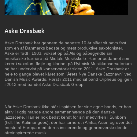
Aske Drasbæk
Aske Drasbæk har gennem de seneste 10 år slået
sit navn fast
som en af Danmarks bedste og mest
produktive saxofonister.
Aske er født i 1983,
vokset op på Als og påbegyndte sin
musikalske
karriere på Midtals Musikskole. Han er uddannet
som
lærer i saxofon, fløjte og klarinet på Rytmisk
Musikkonservatorium
og har undervist på
konservatoriet siden 2011.
Aske Drasbæk er
hele to gange blevet kåret som
”Årets Nye Danske Jazznavn” ved
Danish Music
Awards. Først i 2011 med sit band Orpheus og
igen
i 2013 med bandet Aske Drasbæk Group.
Når Aske Drasbæk ikke står i spidsen for sine egne bands, er han
aktiv i rigtig mange
andre sammenhænge på den danske
jazzscene. Han er nok bedst kendt for sin
medvirken i Sunbörn
(tidl.The Kutimangoes), der har turneret i Afrika, Asien og over
det
meste af Europa med deres inciterende og genreoverskridende
afroinspirerede
musik.