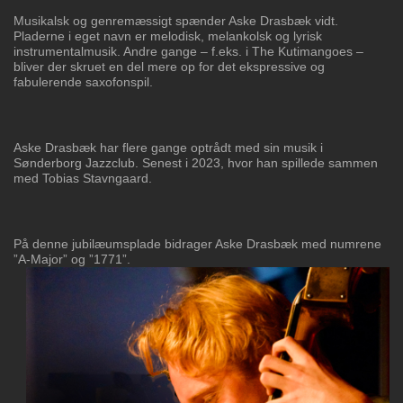
Musikalsk og genremæssigt spænder Aske Drasbæk vidt.
Pladerne i eget navn er
melodisk, melankolsk og lyrisk
instrumentalmusik. Andre gange – f.eks. i The
Kutimangoes –
bliver der skruet en del mere op for det ekspressive og
fabulerende
saxofonspil.
Aske Drasbæk har flere gange optrådt med sin musik i
Sønderborg Jazzclub. Senest i
2023, hvor han spillede sammen
med Tobias Stavngaard.
På denne jubilæumsplade bidrager Aske Drasbæk med numrene
”A-Major” og ”1771”.