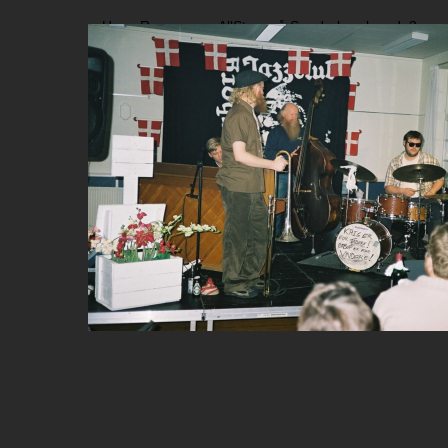
Hugo Rasmussen AllStarz på Sønderborghus d. 3. no