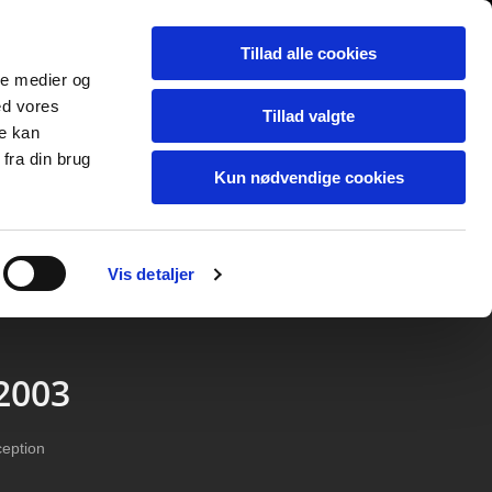
Tillad alle cookies
ale medier og
ed vores
Tillad valgte
re kan
fra din brug
Kun nødvendige cookies
Vis detaljer
2003
ception