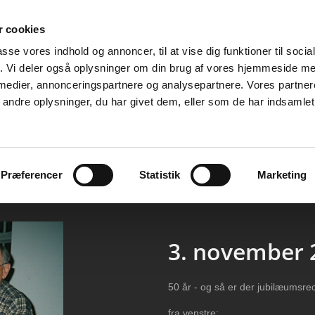
 cookies
passe vores indhold og annoncer, til at vise dig funktioner til soci
fik. Vi deler også oplysninger om din brug af vores hjemmeside m
 medier, annonceringspartnere og analysepartnere. Vores partne
ndre oplysninger, du har givet dem, eller som de har indsamlet 
Tidligere koncerter
Historien
Bestyrelsen
Præferencer
Statistik
Marketing
3. november 
50 år - og så er der jubilæumsre
fra venstre: