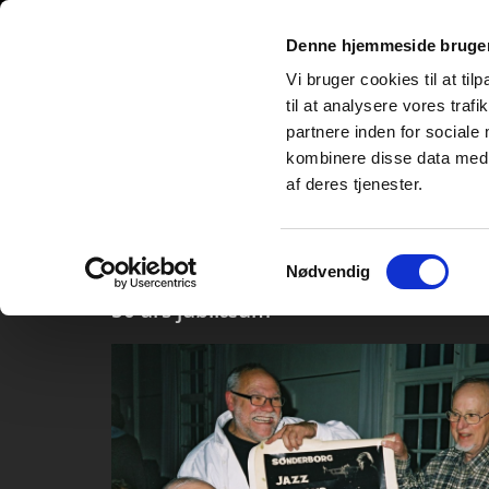
Denne hjemmeside bruger
Vi bruger cookies til at til
til at analysere vores tra
partnere inden for sociale
kombinere disse data med a
af deres tjenester.
Forside
Forår 2026
Bliv medlem
Samtykkevalg
Nødvendig
50 års jubilæum