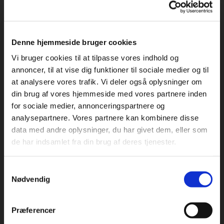
Denne hjemmeside bruger cookies
Vi bruger cookies til at tilpasse vores indhold og
annoncer, til at vise dig funktioner til sociale medier og til
Claus Waidtløw - 6. april - Sønderborghus
at analysere vores trafik. Vi deler også oplysninger om
din brug af vores hjemmeside med vores partnere inden
for sociale medier, annonceringspartnere og
analysepartnere. Vores partnere kan kombinere disse
data med andre oplysninger, du har givet dem, eller som
de har indsamlet fra din brug af deres tjenester.
Samtykkevalg
Nødvendig
Præferencer