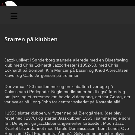
Starten på klubben
Jazzklublivet i Sønderborg startede allerede med en Blues/swing
klub med Chris Eckhardt Jazzorkester i 1952-53, med Chris
Eckhardt på trompet, Kim Menzer på basun og Knud Albrechtsen,
klaver og Carlo Jørgensen på trommer.
Der var ca. 180 medlemmer og en klubaften hver uge på
Colosseum i Perlegade. Nogle medlemmer holdt også foredrag
om jazz, og et æresmedlem havde vi dengang, det var Georg, der
var svajer på Long-John for centralvaskeriet på Kastanie allé.
I 1953 slutter klubben, vi flytter ned på Bjerggården, (der blev
revet ned i 1976) og starter Jazzklubben 1953 i samme regie som
før. De egentlige jazzklubarrangementer fortsætter. Moon Jazz
Kvartet bliver dannet med Harald Dominicussen, Bent Lundt, Ove
Rex, samt Olaf Faaborg fra Åbenrå. Selvsamme orkester bliver