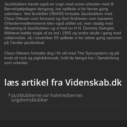
Jazzklubben havde også en vogn med vores orkester med til
Børnehjælpdagen dengang, her spillede vi for første gang
udendørs. Ved årsskiftet 1954/55 fortsatte Jazzklubben med
Claus Ottesen som formand og Gert Andresen som kasserer.
Orkestermedlemmerne blev også skiftet ud, men stadig med
tilknytning til Jazzklubben og vi hed nu H.H. Dominis Swingtet.
Militæret kaldte nogle af os ind i 1955 og andre skulle i gang med
uddannelse, så i november 55 spillede vi for sidste gang sammen
på Tønder jazzfestival.
Claus Ottesen fortsatte dog i fin stil med The Syncopators og på
trods af rock og pigtrådsmusik, hold de længst her i Sønderborg
som orkester.
læs artikel fra Videnskab.dk
Jazzklubberne var halvtredsernes
ungdomsklubber