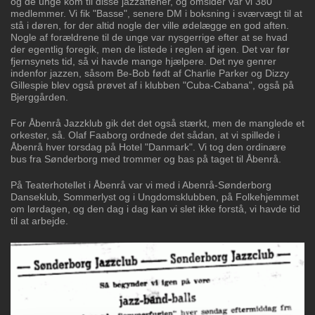
og de unge kom til disse jazzaftener, og omsider var vi 380
medlemmer. Vi fik "Basse", senere DM i boksning i sværvægt til at
stå i døren, for der altid nogle der ville ødelægge en god aften.
Nogle af forældrene til de unge var nysgerrige efter at se hvad
der egentlig foregik, men de listede i reglen af igen. Det var før
fjernsynets tid, så vi havde mange hjælpere. Det nye genrer
indenfor jazzen, såsom Be-Bob født af Charlie Parker og Dizzy
Gillespie blev også prøvet af i klubben "Cuba-Cabana", også på
Bjerggården.
For Åbenrå Jazzklub gik det det også stærkt, men de manglede et
orkester, så. Olaf Faaborg ordnede det sådan, at vi spillede i
Åbenrå hver torsdag på Hotel "Danmark". Vi tog den ordinære
bus fra Sønderborg med trommer og bas på taget til Åbenrå.
På Teaterhotellet i Åbenrå var vi med i Abenrå-Sønderborg
Danseklub, Sommerlyst og i Ungdomsklubben, på Folkehjemmet
om lørdagen, og den dag i dag kan vi slet ikke forstå, vi havde tid
til at arbejde.