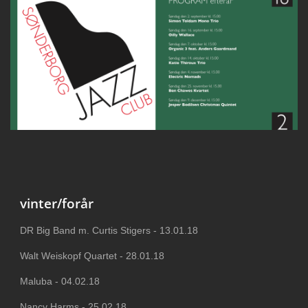
vinter/forår
DR Big Band m. Curtis Stigers - 13.01.18
Walt Weiskopf Quartet - 28.01.18
Maluba - 04.02.18
Nancy Harms - 25.02.18