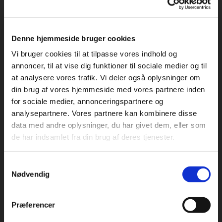
Denne hjemmeside bruger cookies
Vi bruger cookies til at tilpasse vores indhold og
annoncer, til at vise dig funktioner til sociale medier og til
at analysere vores trafik. Vi deler også oplysninger om
din brug af vores hjemmeside med vores partnere inden
Olivier Antunes Trio feat. Tomas Franck - 27.
for sociale medier, annonceringspartnere og
september 2020
analysepartnere. Vores partnere kan kombinere disse
data med andre oplysninger, du har givet dem, eller som
de har indsamlet fra din brug af deres tjenester.
Samtykkevalg
Nødvendig
Præferencer